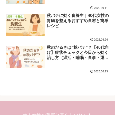
2025.09.11
秋バテに効く食養生｜40代女性の
栄養・食養生
胃腸を整えるおすすめ食材と簡単
レシピ
2025.08.24
秋のだるさは“秋バテ”？【40代向
秋バテ
け】症状チェックと今日から効く
治し方（温活・睡眠・食事・運
動）
2025.08.23