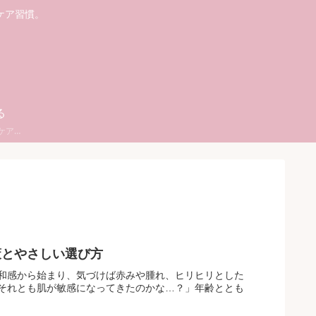
ケア習慣。
る
ストレス対策・メンタルケア・自分時間・リラックス習慣
策とやさしい選び方
和感から始まり、気づけば赤みや腫れ、ヒリヒリとした
それとも肌が敏感になってきたのかな…？」年齢ととも