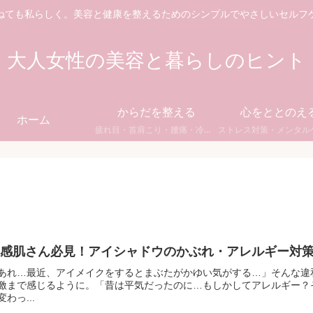
ねても私らしく。美容と健康を整えるためのシンプルでやさしいセルフ
大人女性の美容と暮らしのヒント
からだを整える
心をととのえ
ホーム
疲れ目・首肩こり・腰痛・冷え・睡眠・更年期ケア
敏感肌さん必見！アイシャドウのかぶれ・アレルギー対
あれ…最近、アイメイクをするとまぶたがかゆい気がする…」そんな違
激まで感じるように。「昔は平気だったのに…もしかしてアレルギー？
変わっ...